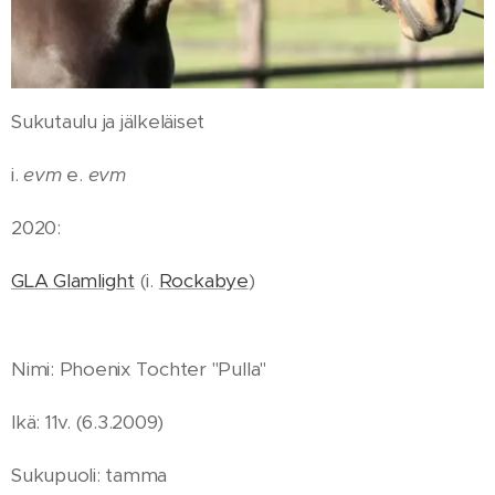
Sukutaulu ja jälkeläiset
i.
evm
e.
evm
2020:
GLA Glamlight
(i.
Rockabye
)
Nimi: Phoenix Tochter "Pulla"
Ikä: 11v. (6.3.2009)
Sukupuoli: tamma