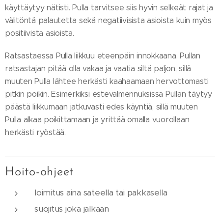
käyttäytyy nätisti. Pulla tarvitsee siis hyvin selkeät rajat ja
välitöntä palautetta sekä negatiivisista asioista kuin myös
positiivista asioista.
Ratsastaessa Pulla liikkuu eteenpäin innokkaana. Pullan
ratsastajan pitää olla vakaa ja vaatia siltä paljon, sillä
muuten Pulla lähtee herkästi kaahaamaan hervottomasti
pitkin poikin. Esimerkiksi estevalmennuksissa Pullan täytyy
päästä liikkumaan jatkuvasti edes käyntiä, sillä muuten
Pulla alkaa poikittamaan ja yrittää omalla vuorollaan
herkästi ryöstää.
Hoito-ohjeet
loimitus aina sateella tai pakkasella
suojitus joka jalkaan