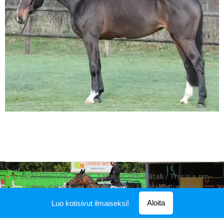
© 2020 Kimi
VRL-14576. Tämä on virtuaalitalli / This is a sim-
game stable, kuva © Vapaasti by AK (linkki etusivulla)
Luotu
Webnodella
Aloita
Luo kotisivut ilmaiseksi!